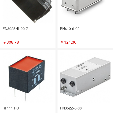
FN3025HL-20-71
FN410-6-02
￥
308.78
￥
124.30
RI 111 PC
FN352Z-6-06